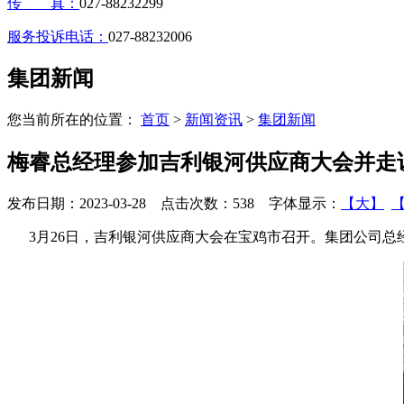
传 真：
027-88232299
服务投诉电话：
027-88232006
集团新闻
您当前所在的位置：
首页
>
新闻资讯
>
集团新闻
梅睿总经理参加吉利银河供应商大会并走
发布日期：2023-03-28 点击次数：
538
字体显示：
【大】
3月26日，吉利银河供应商大会在宝鸡市召开。集团公司总