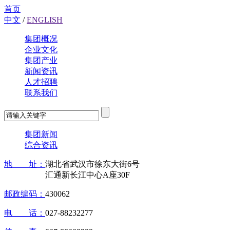
首页
中文
/
ENGLISH
集团概况
企业文化
集团产业
新闻资讯
人才招聘
联系我们
集团新闻
综合资讯
地 址：
湖北省武汉市徐东大街6号
汇通新长江中心A座30F
邮政编码：
430062
电 话：
027-88232277